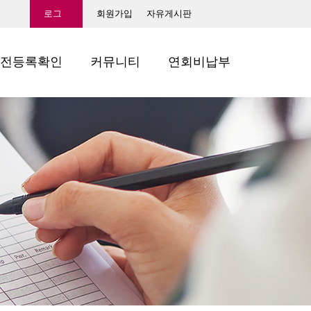
로그
회원가입
자유게시판
인
전등록확인
커뮤니티
연회비납부