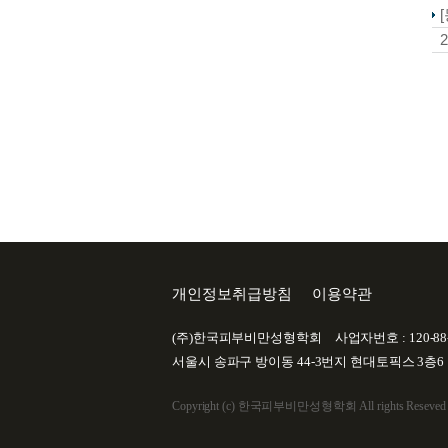
2
개인정보취급방침
이용약관
(주)한국피부비만성형학회
사업자번호 : 120-88-
서울시 송파구 방이동 44-3번지 현대토픽스 3층6
Copyright (c) 한국피부비만성형학회 All rights Reseved