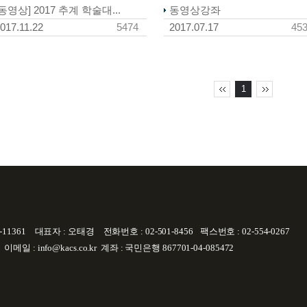
[동영상] 2017 추계 학술대...
동영상강좌
017.11.22
5474
2017.07.17
45
1
11361
대표자 : 오태경
전화번호 : 02-501-8456
팩스번호 : 02-554-0267
이메일 : info@kacs.co.kr
계좌 : 국민은행 867701-04-085472