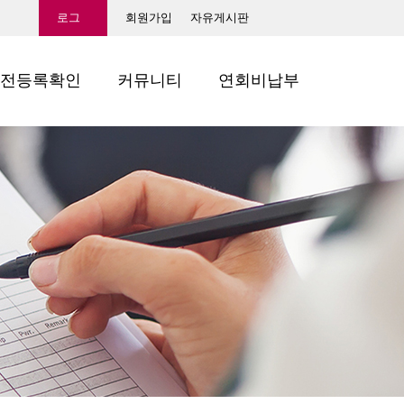
로그
회원가입
자유게시판
인
전등록확인
커뮤니티
연회비납부