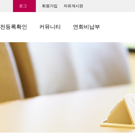
로그
회원가입
자유게시판
인
전등록확인
커뮤니티
연회비납부