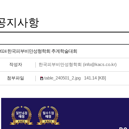
공지사항
2024 한국피부비만성형학회 추계학술대회
한국피부비만성형학회 (info@kacs.co.kr)
작성자
table_240501_2.jpg
141.14 [KB]
첨부파일